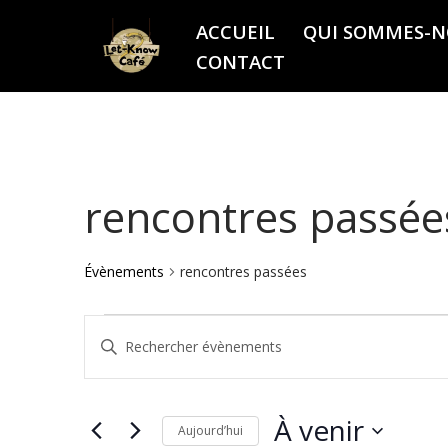
ACCUEIL
QUI SOMMES-N
Aller
CONTACT
au
contenu
rencontres passée
Évènements
rencontres passées
Recherche
Saisir
mot-
et
clé.
À venir
Aujourd’hui
Rechercher