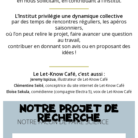
en nous sollicitant, en contribuant à l’Institut.
L’Institut privilégie une dynamique collective
par des temps de rencontres réguliers, les apéros
saisonniers,
où l’on peut relire le projet, faire avancer une question
au travail,
contribuer en donnant son avis ou en proposant des
idées !
Le Let-Know Café, c’est aussi :
Jeremy Ispizua
, illustrateur de Let-Know Café
Clémentine Seïté
, conceptrice du site internet de Let-Know Café
Eloïse Sekula
, comédienne (compagnie Electra 5), voix de Let-Know Café
NOTRE PROJET DE
RECHERCHE
NOTRE FAÇON DE FAIRE SCIENCE