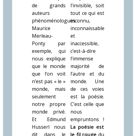
de grands
l’invisible, soit
auteurs
tout ce qui est
phénoménologues.
inconnu,
Maurice
inconnaissable
Merleau-
et
Ponty par
inaccessible,
exemple, qui
c’est-à-dire
nous explique
l’immense
que le monde
majorité de
que l’on voit
l’autre et du
n’est pas « le »
monde. Une
monde, mais
de ces voies
seulement
est la poésie.
notre propre
C’est celle que
monde privé.
nous
Et Edmund
empruntons !
Husserl nous
La poésie est
dit dans le
le fil rouge
du