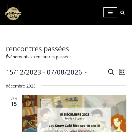
Aller
au
contenu
rencontres passées
Évènements
rencontres passées
Reche
Nav
15/12/2023
 - 
07/08/2026
Recherche
Liste
de
Sélectionnez
et
vue
décembre 2023
une
naviga
Év
date.
VEN
de
15
vues
Évène