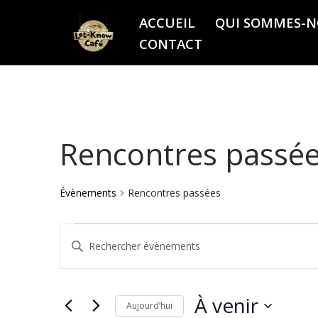
ACCUEIL
QUI SOMMES-N
Aller
CONTACT
au
contenu
Rencontres passé
Évènements
Rencontres passées
Recherche
Saisir
mot-
et
clé.
À venir
Aujourd’hui
Rechercher