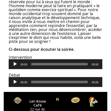
réservée pour lui à ceux qui fuient le monde :
l’homme moderne peut la faire en pratiquant « le
quotidien comme exercice spirituel ». Pour notre
monde occidental trop souvent dominé par la
raison analytique et le développement technique,
il nous invite à nous mettre en chemin pour
apprendre comment rejoindre l’essentiel, par la
méditation zen, pour nous désencombrer, accéder
à une autre dimension de l’existence. Laisser
s’exprimer le divin qui nous habite, voilà une belle
piste pour se soigner !
Ci-dessous pour écouter la soirée.
Intervention
L
e
00:00
00:00
c
t
Débat
e
L
u
e
00:00
00:00
r
c
a
t
u
e
d
u
i
Let-Know
r
o
Café
a
22 rue de
u