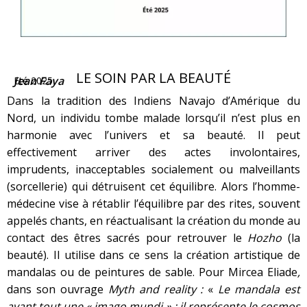
LE SOIN PAR LA BEAUTÉ
Jean Faya
Eté 2025
Dans la tradition des Indiens Navajo d’Amérique du
Nord, un individu tombe malade lorsqu’il n’est plus en
harmonie avec l’univers et sa beauté. Il peut
effectivement arriver des actes involontaires,
imprudents, inacceptables socialement ou malveillants
(sorcellerie) qui détruisent cet équilibre. Alors l’homme-
médecine vise à rétablir l’équilibre par des rites, souvent
appelés chants, en réactualisant la création du monde au
contact des êtres sacrés pour retrouver le
Hozho
(la
beauté). Il utilise dans ce sens la création artistique de
mandalas ou de peintures de sable. Pour Mircea Eliade
,
dans son ouvrage
Myth and reality :
«
Le mandala est
avant tout une « imago mundi » ; il représente le cosmos