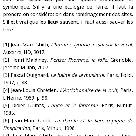
symbolique. S’il y a une écologie de l’âme, il faut la
prendre en considération dans l’aménagement des sites.
S’il est vrai que les lieux sauvent, il faut aussi sauver les
lieux.
[1]
Jean-Marc Ghitti,
L’homme lyrique, essai sur le vocal
,
Auxerre, HD, 2017.
[2]
Henri Maldiney,
Penser l’homme, la folie,
Grenoble,
Jérôme Millon, 2007.
[3]
Pascal Quignard,
La haine de la musique
, Paris, Folio,
1997, p. 48.
[4]
Jean-Louis Chrétien,
L’Antiphonaire de la nuit,
Paris,
L’Herne, 1989, p. 98.
[5]
Didier Dumas,
L’ange et le fantôme,
Paris, Minuit,
1985.
[6]
Jean-Marc Ghitti,
La Parole et le lieu, topique de
l’inspiration,
Paris, Minuit, 1998.
[7]
Jean-Marc Ghitti,
Au vif du lieu
, poèmes, Paris,