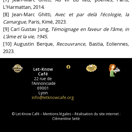
L’Harmattan, 2014.
[8]
Jean-Marc Ghitti,
Avec et par delà l’écologie, la
Camargue,
Paris, Kimé, 2023.
[9]
Carl Gustav Jung,
Témoignage en faveur de l’âme, in
L’âme et la vie, 1945.
[10]
Augustin Berque,
Recouvrance,
Bastia, Eoliennes,
2023.
Let-Know
Café
22 rue de
l’Annonciade
69001
Lyon
info@letknowcafe.org
© Let-Know Café –
Mentions légales
– Réalisation du site internet :
Clémentine Seïté