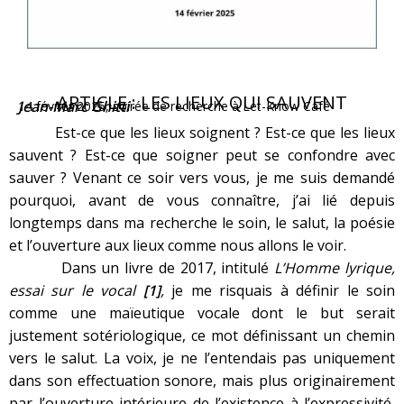
ARTICLE : LES LIEUX QUI SAUVENT
Jean-Marc Ghitti
14 février 2025, soirée de recherche à Let-Know Café
Est-ce que les lieux soignent ? Est-ce que les lieux
sauvent ? Est-ce que soigner peut se confondre avec
sauver ? Venant ce soir vers vous, je me suis demandé
pourquoi, avant de vous connaître, j’ai lié depuis
longtemps dans ma recherche le soin, le salut, la poésie
et l’ouverture aux lieux comme nous allons le voir.
Dans un livre de 2017, intitulé
L’Homme lyrique,
essai sur le vocal
[1]
,
je me risquais à définir le soin
comme une maïeutique vocale dont le but serait
justement sotériologique, ce mot définissant un chemin
vers le salut. La voix, je ne l’entendais pas uniquement
dans son effectuation sonore, mais plus originairement
par l’ouverture intérieure de l’existence à l’expressivité,