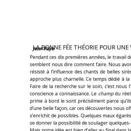
LA BONNE FÉE THÉORIE POUR UNE V
Jean Faya
Hiver 2024
Pendant ces dix premières années, le travail 
semblent nous dire comment faire. Nous avon
résisté à l’influence des chants de belles si
approche plus charnelle. Ce temps dédié à la
Faire de la recherche sur le soin, c’est nou
conscience a connaissance. Le
champ
du réel
prime à bord le sont précisément parce qu’ils 
d’une belle façon, car ces découvertes nous of
s’enrichit de possibles. Quelques maux égaré
se donner la possibilité de soulager quelques
Mais notre idée est bien d’aller au final dans 