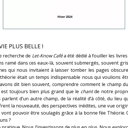
IE PLUS BELLE !
de recherche de
Let-Know Café
a été dédié à fouiller les livre
s ramé dans ces eaux-là, souvent submergés, souvent grisé
rènes qui nous invitaient à laisser tomber les pages obscur
 théorie était un temps indispensable nous qui voulions êt
s l’avons dit bien souvent, comprendre comment le champ du
 est toujours bien plus grand que le
chant
de notre propre
parlent d’un autre champ, de la réalité d’à côté, du lieu qu
frent la nouveauté, des perspectives inédites, une vue origin
s vont pouvoir être soulagés grâce à la bonne fée Théorie. 
-uns ?
la pratique. Nous l’investissons de plus en plus. Nous explo