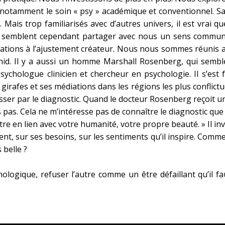
, notamment le soin « psy » académique et conventionnel. S
. Mais trop familiarisés avec d’autres univers, il est vrai
nts semblent cependant partager avec nous un sens commun
tations à l’ajustement créateur. Nous nous sommes réunis auto
nid. Il y a aussi un homme Marshall Rosenberg, qui sembl
sychologue clinicien et chercheur en psychologie. Il s’est 
s girafes et ses médiations dans les régions les plus conflict
ser par le diagnostic. Quand le docteur Rosenberg reçoit un 
es pas. Cela ne m’intéresse pas de connaître le diagnostic que 
mettre en lien avec votre humanité, votre propre beauté. » Il i
sent, sur ses besoins, sur les sentiments qu’il inspire. Comme
 belle ?
hologique, refuser l’autre comme un être défaillant qu’il fa