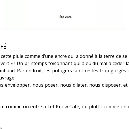
AFÉ
 cette pluie comme d’une encre qui a donné à la terre de se 
évert » ! Un printemps foisonnant qui a eu du mal à céder la
imbaud. Par endroit, les potagers sont restés trop gorgés d
ouvrage.
ous envelopper, nous poser, nous dilater, nous disposer, e
s l’été comme on entre à Let Know Café, ou plutôt comme o
 »