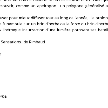
 découvrir, comme un apeirogon : un polygone généralisé 
infuser pour mieux diffuser tout au long de l’année, : le prol
t le funambule sur un brin d’herbe ou la force du brin d’herbe 
« l’héroïque insurrection d’une lumière poussant ses batai
les Sensations…de Rimbaud
,
mme.