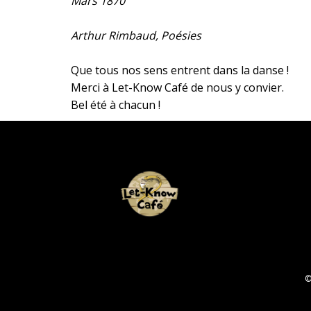
Mars 1870
Arthur Rimbaud, Poésies
Que tous nos sens entrent dans la danse !
Merci à Let-Know Café de nous y convier.
Bel été à chacun !
©