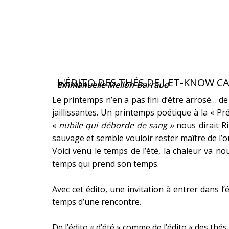
L'ÉDITO DES THÉS DE LET-KNOW C
Emmanuelle Mellon-Barraud
été 2024
Le printemps n’en a pas fini d’être arrosé… de
jaillissantes. Un printemps poétique à la « Pr
«
nubile qui déborde de sang »
nous dirait R
sauvage et semble vouloir rester maître de l’
Voici venu le temps de l’été, la chaleur va n
temps qui prend son temps.
Avec cet édito, une invitation à entrer dan
temps d’une rencontre.
De l’édito « d’été » comme de l’édito « des thés