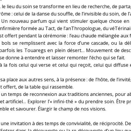
le lieu du soin se transforme en lieu de recherche, de partag
 : celui de la danse du souffle, de l’invisible du soin, de l’a
… Un nouveau parfum qui vient stimuler quelque chose en 
nfirmière formée au Tact, de l’anThropologue, du véTérinai
t offert pendant la cérémonie : l’eau chaude mélangée aux fe
bols se remplissent avec la force d’une cascade, ou la déli
 parfois les Touaregs en plein désert… Mouvement de descen
se donne à entendre et laisser remonter l’écho qui se fait.
la fois celui qui verse et celui qui reçoit, celui qui diffuse
sa place aux autres sens, à la présence : de l’hôte, de l’invité
offert, de la table qui rassemble.
 un temps de reconnexion aux traditions anciennes, pour a
et artificiel… Explorer l’« infini-thé » du prendre soin. Être 
mble et savourer. Élargir le champ de nos visions.
 une invitation à des temps de convivialité, de réciprocité.
ntrer dans la découverte ou la re-découverte d’un lieu que l