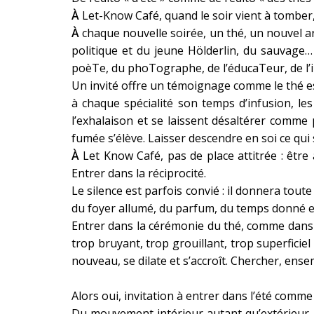
À
Let-Know Café, quand le soir vient à tomber, 
À
chaque nouvelle soirée, un thé, un nouvel arôme
politique et du jeune Hölderlin, du sauvage
poèTe, du phoTographe, de l’éducaTeur, de l’i
Un invité offre un témoignage comme le thé es
à chaque spécialité son temps d’infusion, les 
l’exhalaison et se laissent désaltérer comme
fumée s’élève. Laisser descendre en soi ce qui 
À
Let Know Café, pas de place attitrée : être à 
Entrer dans la réciprocité.
Le silence est parfois convié : il donnera toute 
du foyer allumé, du parfum, du temps donné et 
Entrer dans la cérémonie du thé, comme dans
trop bruyant, trop grouillant, trop superficiel 
nouveau, se dilate et s’accroît. Chercher, ense
Alors oui, invitation à entrer dans l’été comme
Du mouvement intérieur autant qu’extérieur. E