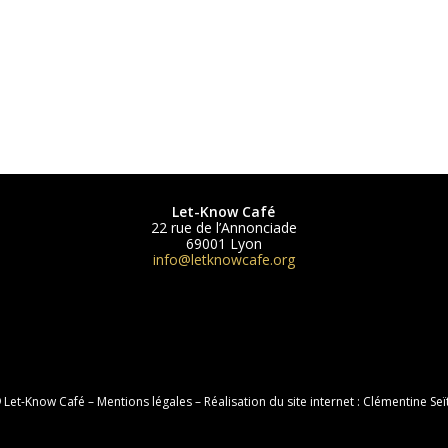
Let-Know Café
22 rue de l’Annonciade
69001 Lyon
info@letknowcafe.org
 Let-Know Café –
Mentions légales
– Réalisation du site internet :
Clémentine Seï