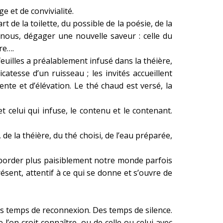
e et de convivialité.
rt de la toilette, du possible de la poésie, de la
nous, dégager une nouvelle saveur : celle du
re….
uilles a préalablement infusé dans la théière,
catesse d’un ruisseau ; les invités accueillent
te et d’élévation. Le thé chaud est versé, la
 et celui qui infuse, le contenu et le contenant.
, de la théière, du thé choisi, de l’eau préparée,
border plus paisiblement notre monde parfois
présent, attentif à ce qui se donne et s’ouvre de
 Des temps de reconnexion. Des temps de silence.
’on croit connaître, ou de celle ou celui avec