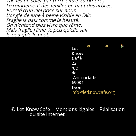
Taches de soleil par terre entre les ombres.
Le remuement des feuilles en haut des arbres.
Pureté d’un ciel posé sur nous.
L’ongle de lune à peine visible en l’air.
Fragile la paix comme la beauté.
On n’entend plus vivre que l’âme.
Mais fragile l’âme, le peu qu’elle sait,
le peu qu’elle peut.
Let-
Know
Café
22
rue
de
l’Annonciade
69001
Lyon
info@letknowcafe.org
© Let-Know Café – Mentions légales – Réalisation
du site internet :
Clémentine Seïté
WordPress