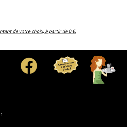
ntant de votre choix, à partir de 0 €.
té