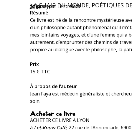
LA CHAIR DU MONDE, POÉTIQUES DE
Soigner par l'entrelacs
Jean Faya
2024
Résumé
Ce livre est né de la rencontre mystérieuse avec
d’un philosophe autant phénoménal qu’il m’éta
mes lointains voyages, et d’une femme qui a be
autrement, d’emprunter des chemins de travers
propice au dialogue avec le philosophe, la patien
Prix
15 € TTC
À propos de l’auteur
Jean Faya est médecin généraliste et chercheu
soin.
Acheter ce livre
ACHETER CE LIVRE À LYON
à
Let-Know Café
, 22 rue de l’Annonciade, 690