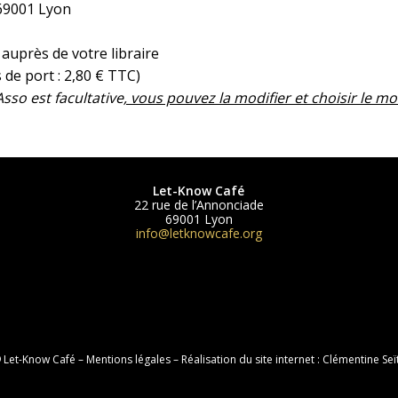
 69001 Lyon
uprès de votre libraire
s de port : 2,80 € TTC)
sso est facultative
, vous pouvez la modifier et choisir le mo
Let-Know Café
22 rue de l’Annonciade
69001 Lyon
info@letknowcafe.org
 Let-Know Café –
Mentions légales
– Réalisation du site internet :
Clémentine Seï