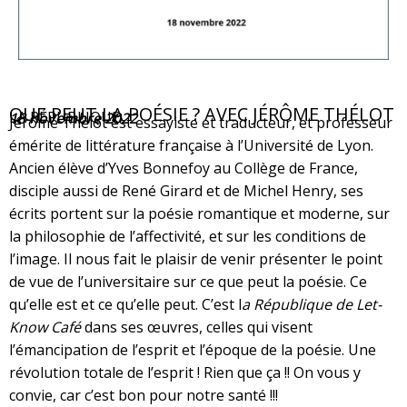
QUE PEUT LA POÉSIE ? AVEC JÉRÔME THÉLOT
LA RÉPUBLIQUE
18 novembre 2022
Jérôme Thélot est essayiste et traducteur, et professeur
émérite de littérature française à l’Université de Lyon.
Ancien élève d’Yves Bonnefoy au Collège de France,
disciple aussi de René Girard et de Michel Henry, ses
écrits portent sur la poésie romantique et moderne, sur
la philosophie de l’affectivité, et sur les conditions de
l’image. Il nous fait le plaisir de venir présenter le point
de vue de l’universitaire sur ce que peut la poésie. Ce
qu’elle est et ce qu’elle peut. C’est l
a République de Let-
Know Café
dans ses œuvres, celles qui visent
l’émancipation de l’esprit et l’époque de la poésie. Une
révolution totale de l’esprit ! Rien que ça !! On vous y
convie, car c’est bon pour notre santé !!!