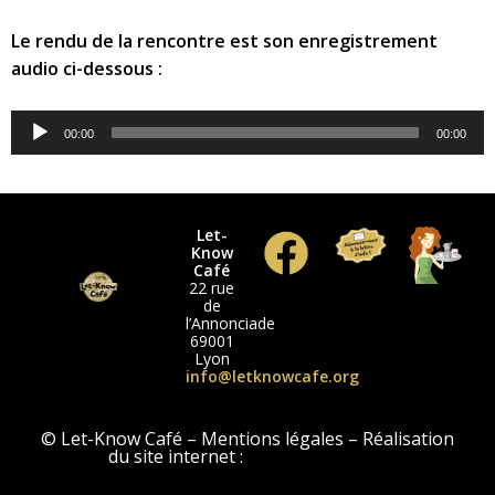
Le rendu de la rencontre est son enregistrement
audio ci-dessous :
Lecteur
00:00
00:00
audio
Let-
Know
Café
22 rue
de
l’Annonciade
69001
Lyon
info@letknowcafe.org
© Let-Know Café – Mentions légales – Réalisation
du site internet :
Clémentine Seïté