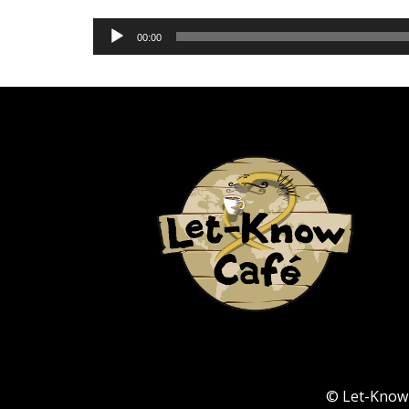
Lecteur
00:00
audio
© Let-Know C