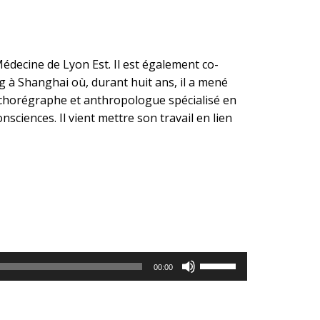
édecine de Lyon Est. Il est également co-
g à Shanghai où, durant huit ans, il a mené
 chorégraphe et anthropologue spécialisé en
onsciences. Il vient mettre son travail en lien
Utilisez
00:00
les
flèches
haut/bas