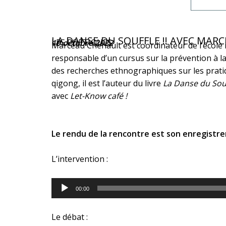
LA DANSE DU SOUFFLE !! AVEC MA
LES POÉTIQUES
19 octobre 2022
Marceau Chenault est coordinateur de l’école 
responsable d’un cursus sur la prévention à la
des recherches ethnographiques sur les prati
qigong, il est l’auteur du livre
La Danse du Sou
avec
Let-Know café !
Le rendu de la rencontre est son enregistre
L’intervention :
Lecteur
00:00
audio
Le débat :