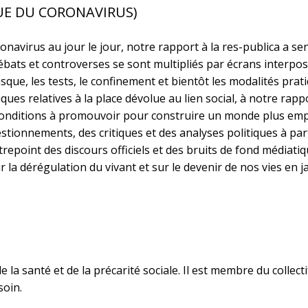
QUE DU CORONAVIRUS)
avirus au jour le jour, notre rapport à la res-publica a se
bats et controverses se sont multipliés par écrans interposés
masque, les tests, le confinement et bientôt les modalités p
ques relatives à la place dévolue au lien social, à notre rap
s conditions à promouvoir pour construire un monde plus em
tionnements, des critiques et des analyses politiques à par
trepoint des discours officiels et des bruits de fond médiatiq
la dérégulation du vivant et sur le devenir de nos vies en j
 la santé et de la précarité sociale. Il est membre du collect
soin.