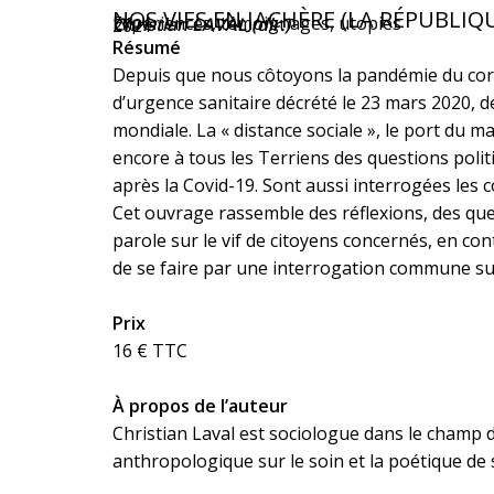
NOS VIES EN JACHÈRE (LA RÉPUBLI
Expériences, témoignages, utopies
Christian LAVAL (dir.)
2021
Résumé
Depuis que nous côtoyons la pandémie du coron
d’urgence sanitaire décrété le 23 mars 2020, dé
mondiale. La « distance sociale », le port du 
encore à tous les Terriens des questions politi
après la Covid-19. Sont aussi interrogées le
Cet ouvrage rassemble des réflexions, des ques
parole sur le vif de citoyens concernés, en con
de se faire par une interrogation commune sur 
Prix
16 € TTC
À propos de l’auteur
Christian Laval est sociologue dans le champ de
anthropologique sur le soin et la poétique de 