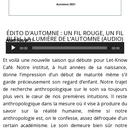
ÉDITO D'AUTOMNE : UN FIL ROUGE, UN FIL
BLEU. LA LUMIÈRE DE L’AUTOMNE (AUDIO)
Jean Faya
Automne 2021
Lecteur
audio
00:00
00:00
Et voilà une nouvelle saison qui débute pour Let-Know
Café. Notre institut, à huit années de sa naissance,
donne l’impression d’un début de maturité même s’il
garde précieusement son regard d’enfant. Notre trajet
de recherche anthropologique sur le soin va toujours
plus vers le cœur de nos premières intuitions. Il reste
anthropologique dans la mesure où il vise à produire du
savoir sur la réalité humaine, même si notre
anthropologie est, on le confesse, assez défroquée d’un
certain académisme. Le soin demeure bien sûr notre