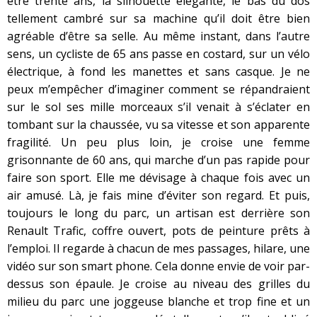
être trente ans, la silhouette élégante, le bas du dos
tellement cambré sur sa machine qu’il doit être bien
agréable d’être sa selle. Au même instant, dans l’autre
sens, un cycliste de 65 ans passe en costard, sur un vélo
électrique, à fond les manettes et sans casque. Je ne
peux m’empêcher d’imaginer comment se répandraient
sur le sol ses mille morceaux s’il venait à s’éclater en
tombant sur la chaussée, vu sa vitesse et son apparente
fragilité. Un peu plus loin, je croise une femme
grisonnante de 60 ans, qui marche d’un pas rapide pour
faire son sport. Elle me dévisage à chaque fois avec un
air amusé. Là, je fais mine d’éviter son regard. Et puis,
toujours le long du parc, un artisan est derrière son
Renault Trafic, coffre ouvert, pots de peinture prêts à
l’emploi. Il regarde à chacun de mes passages, hilare, une
vidéo sur son smart phone. Cela donne envie de voir par-
dessus son épaule. Je croise au niveau des grilles du
milieu du parc une joggeuse blanche et trop fine et un