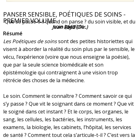
PANSER SENSIBLE, POÉTIQUES DE SOINS -
PREMIER VOLUME
Que se passe-t-il quand on panse ? du soin visible, et du
soin invisible...
Jean Faya (Dir.)
2017
Résumé
Les Poétiques de soins
sont des petites historiettes qui
visent à aborder la réalité du soin plus par le sensible, le
vécu, l’expérience (voire que nous enseigne la poésie),
que par la seule science biomédicale et son
épistémologie qui contraignent à une vision trop
rétrécie des choses de la médecine.
Le soin. Comment le connaître ? Comment savoir ce qui
s’y passe ? Que vit le soignant dans ce moment ? Que vit
le soigné dans cet instant ? Et le corps, les organes, le
sang, les cellules, les bactéries, les instruments, les
examens, la biologie, les cabinets, l’hôpital, les services
de santé ? Comment tout cela s’articule-t-il ? C’est vers la