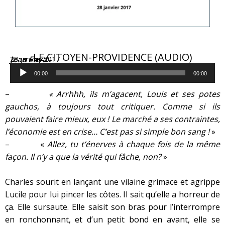
LE CITOYEN-PROVIDENCE (AUDIO)
Jean Faya
28 janvier 2017
Lecteur
audio
00:00
00:00
–
«
Arrhhh
, ils m’agacent, Louis et ses potes
gauchos, à toujours tout critiquer. Comme si ils
pouvaient faire mieux, eux ! Le marché a ses contraintes,
l’économie est en crise… C’est pas si simple bon sang !
»
– «
Allez, tu t’
énerves
à chaque fois de la même
façon. Il n’y a que la vérité qui
fâche
, non?
»
Charles sourit en lançant une vilaine grimace et agrippe
Lucile pour lui pincer les côtes. Il sait qu’elle a horreur de
ça. Elle sursaute. Elle saisit son bras pour l’interrompre
en ronchonnant, et d’un petit bond en avant, elle se