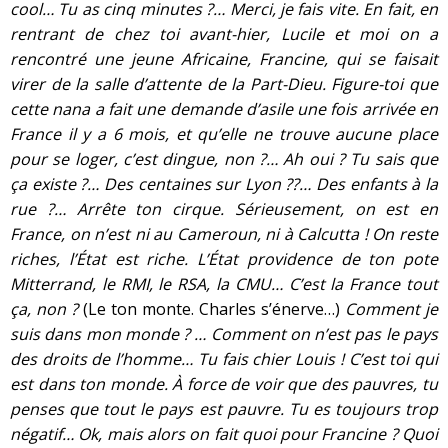
cool… Tu as cinq minutes ?… Merci, je fais vite. En fait, en
rentrant de chez toi avant-hier, Lucile et moi on a
rencontré une jeune Africaine, Francine, qui se faisait
virer de la salle d’attente de la Part-Dieu. Figure-toi que
cette nana a fait une demande d’asile une fois arrivée en
France il y a 6 mois, et qu’elle ne trouve aucune place
pour se loger, c’est dingue, non ?… Ah oui ? Tu sais que
ça existe ?… Des centaines sur Lyon ??… Des enfants à la
rue ?… Arrête ton cirque. Sérieusement, on est en
France, on n’est ni au Cameroun, ni à Calcutta ! On reste
riches, l’État est riche. L’État providence de ton pote
Mitterrand, le RMI, le RSA, la CMU… C’est la France tout
ça, non ?
(Le ton monte. Charles s’énerve…)
Comment je
suis dans mon monde ? … Comment on n’est pas le pays
des droits de l’homme… Tu fais chier Louis ! C’est toi qui
est dans ton monde. À force de voir que des pauvres, tu
penses que tout le pays est pauvre. Tu es toujours trop
négatif… Ok, mais alors on fait quoi pour Francine ? Quoi