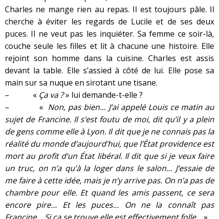
Charles ne mange rien au repas. Il est toujours pâle. Il
cherche à éviter les regards de Lucile et de ses deux
puces. Il ne veut pas les inquiéter. Sa femme ce soir-là,
couche seule les filles et lit à chacune une histoire. Elle
rejoint son homme dans la cuisine. Charles est assis
devant la table. Elle s’assied à côté de lui. Elle pose sa
main sur sa nuque en sirotant une tisane.
– «
Ça va ?
» lui demande-t-elle ?
– «
Non, pas bien… J’ai appelé Louis ce matin au
sujet de Francine. Il s’est foutu de moi, dit qu’il y a plein
de gens comme elle à Lyon. Il dit que je ne connais pas la
réalité du monde d’aujourd’hui, que l’État providence est
mort au profit d’un État libéral. Il dit que si je veux faire
un truc, on n’a qu’à la loger dans le salon… J’essaie de
me faire à cette idée, mais je n’y arrive pas. On n’a pas de
chambre pour elle. Et quand les amis passent, ce sera
encore pire… Et les puces… On ne la connaît pas
Francine… Si ça se trouve elle est effectivement folle…
»