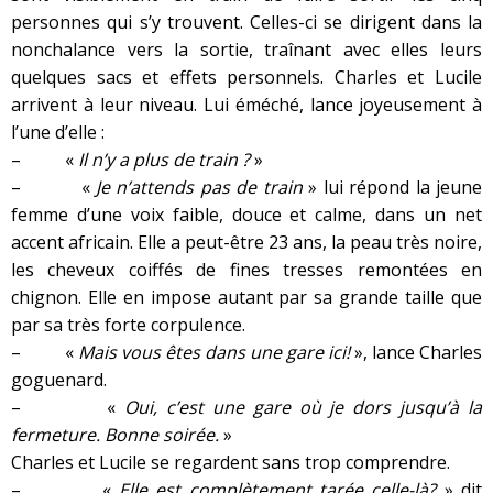
personnes qui s’y trouvent. Celles-ci se dirigent dans la
nonchalance vers la sortie, traînant avec elles leurs
quelques sacs et effets personnels. Charles et Lucile
arrivent à leur niveau. Lui éméché, lance joyeusement à
l’une d’elle :
– «
Il n’y a plus de train ?
»
– «
Je n’attends pas de train
» lui répond la jeune
femme d’une voix faible, douce et calme, dans un net
accent africain. Elle a peut-être 23 ans, la peau très noire,
les cheveux coiffés de fines tresses remontées en
chignon. Elle en impose autant par sa grande taille que
par sa très forte corpulence.
– «
Mais vous êtes dans une gare ici!
», lance Charles
goguenard.
– «
Oui, c’est une gare où je dors jusqu’à la
fermeture. Bonne soirée.
»
Charles et Lucile se regardent sans trop comprendre.
– «
Elle est complètement tarée celle-là?
» dit