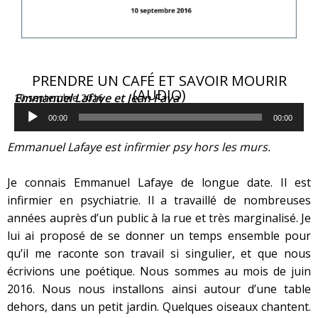
PRENDRE UN CAFÉ ET SAVOIR MOURIR
(AUDIO)
Emmanuel Lafaye et Jean Faya
10 septembre 2016
Lecteur
audio
00:00
00:00
Emmanuel Lafaye est infirmier psy hors les murs.
Je connais Emmanuel Lafaye de longue date. Il est
infirmier en psychiatrie. Il a travaillé de nombreuses
années auprès d’un public à la rue et très marginalisé. Je
lui ai proposé de se donner un temps ensemble pour
qu’il me raconte son travail si singulier, et que nous
écrivions une poétique. Nous sommes au mois de juin
2016. Nous nous installons ainsi autour d’une table
dehors, dans un petit jardin. Quelques oiseaux chantent.