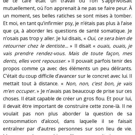
de ce café était un travail où l’on s’apprivoisait
mutuellement, où l’on apprenait à ne pas se faire peur. À
un moment, ses belles ratiches se sont mises à tomber.
Et moi, en tant qu’infirmier psy, je n’étais pas plus à l’aise
que ça, à aborder les questions de santé somatique. Je
n’osais pas trop y aller. Je lui disais, «
Oui, ce sera bien de
retourner chez le dentiste…
» Il disait «
ouais, ouais, je
vais prendre rendez-vous. Mais de toute façon, mes
dents, elles vont repousser
. » Il pouvait parfois tenir des
propos comme ça avec des éléments un peu délirants.
C’était du coup difficile d’avancer sur le concret avec lui. Il
mettait tout à distance. «
Non, non, c’est bon, je vais
m’en occuper.
» Je n’avais pas beaucoup de prise sur ces
choses. Il était capable de créer un gros flou. Et pour lui,
il devait être important de construire cette zone-là. Il ne
voulait pas non plus aborder la question de sa
consommation d’alcool, dans laquelle il se faisait
entraîner par d’autres personnes sur son lieu de vie.