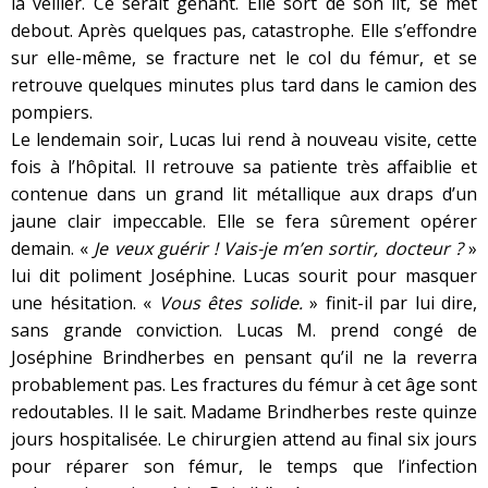
la veiller. Ce serait gênant. Elle sort de son lit, se met
debout. Après quelques pas, catastrophe. Elle s’effondre
sur elle-même, se fracture net le col du fémur, et se
retrouve quelques minutes plus tard dans le camion des
pompiers.
Le lendemain soir, Lucas lui rend à nouveau visite, cette
fois à l’hôpital. Il retrouve sa patiente très affaiblie et
contenue dans un grand lit métallique aux draps d’un
jaune clair impeccable. Elle se fera sûrement opérer
demain. «
Je veux guérir ! Vais-je m’en sortir, docteur ?
»
lui dit poliment Joséphine. Lucas sourit pour masquer
une hésitation. «
Vous êtes solide.
» finit-il par lui dire,
sans grande conviction. Lucas M. prend congé de
Joséphine Brindherbes en pensant qu’il ne la reverra
probablement pas. Les fractures du fémur à cet âge sont
redoutables. Il le sait. Madame Brindherbes reste quinze
jours hospitalisée. Le chirurgien attend au final six jours
pour réparer son fémur, le temps que l’infection