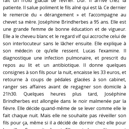
fait un froid glacial de février. Dur. Il arrive chez la
patiente. Il salue poliment le fils aîné qui est là. Ce dernier
le remercie du « dérangement » et l’accompagne au
chevet sa mère. Joséphine Brindherbes a 95 ans. Elle est
une grande femme de bonne éducation et de vigueur.
Elle a le cheveu blanc et le regard vif qui accroche celui de
son interlocuteur sans le lâcher ensuite. Elle explique à
son médecin ce qu’elle ressent. Lucas l’examine. Il
diagnostique une infection pulmonaire, et prescrit du
repos au lit et un antibiotique. Il donne quelques
consignes à son fils pour la nuit, encaisse les 33 euros, et
retourne à coups de pédales glacées à son cabinet,
ranger ses affaires avant de regagner son domicile à
21h30. Quelques heures plus tard, Joséphine
Brindherbes est allongée dans le noir malmenée par la
fièvre. Elle décide quand-même de se lever comme elle le
fait chaque nuit. Mais elle ne souhaite pas réveiller son
fils pour ça, même si il a décidé de dormir chez elle pour