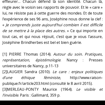
effleurer… Chacun défend là son identité. Chacun là,
règle avec le voisin ses rapports de pouvoir. Et le « care »
lui, ne résiste pas à cette guerre des mondes. Et de toute
l’expérience de ses 96 ans, Joséphine nous donne la clef :
«
Je comprends juste aujourd’hui combien il est difficile
de se mettre à la place des autres.
» Ce qui importe en
tout cas, et qui nous réjouit, c’est que je vous l’assure,
Joséphine Brindherbes est bel et bien guérie.
[1]
PIERRE Thomas (2014).
Autour du soin. Pratiques,
représentation, épistémologie
. Nancy : Presses
universitaires de Nancy, p.11-13
[2]
LAUGIER Sandra (2010).
Le care : enjeux politiques
d’une éthique féministe
,
http://www.raison-
publique.fr/article203.html
(consulté le 8 avril 2015).
[3]
MERLEAU-PONTY Maurice (1964).
Le visible et
l’invisible
. Paris : Gallimard, 359 p.