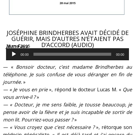
JOSÉPHINE BRINDHERBES AVAIT DÉCIDÉ DE
GUÉRIR, MAIS D’AUTRES N’ÉTAIENT PAS
D’ACCORD (AUDIO)
Jean Faya
28 mai 2015
Lecteur
audio
00:00
00:00
— «
Bonsoir docteur, c’est madame Brindherbes au
téléphone. Je suis confuse de vous déranger en fin de
journée.
»
— « Je vous en prie
», répond le docteur Lucas M. «
Que
vous arrive-il ?
»
— « Docteur, je me sens faible, je tousse beaucoup, je
pense avoir de la fièvre et je suis incapable de sortir de
mon lit. Pourriez-vous passer ?
»
— « Vous croyez que c’est nécessaire ?
», rétorque son
médecin généraliste. «
Il est déjà tard et j’ai encore du